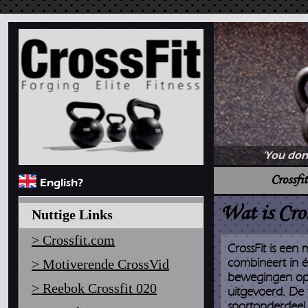
'You don'
Crossfit
English?
Wat is Cro
Nuttige Links
> Crossfit.com
CrossFit is een 
combineert in 
> Motiverende CrossVid
bewegingen op e
> Reebok Crossfit 020
uitgevoerd. De f
sportonderdeel o