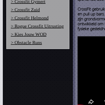
> Crossfit Gymert
CrossFit gebrui
> Crossfit Zuid
en pull up bars
> Crossfit Helmond
zijn grondvorme
ontwikkeld om t
> Rogue Crossfit Uitrusting
fysieke gesteldh
> Kies Jouw WOD
> Obstacle Runs