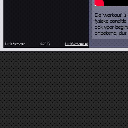
De 'workout' is 
fysieke conditie
ook voor beginn
onbekend, dus 
Luuk Verberne
©2013
LuukVerberne.nl